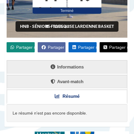
Terminé
HNB - SÉNIORS FILLES 4
IE - TOULOUSE LARDENNE BASKET
VS
Partager sur WhatsApp
Partager sur Facebook
Partager sur LinkedIn
Partager sur
Informations
Avant-match
Résumé
Nos partenaires institutionnels
Le résumé n'est pas encore disponible.