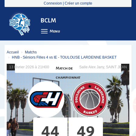
Panneau de gestion des cookies
Connexion
|
Créer un compte
BCLM
Menu
Accueil
Matchs
HNB - Séniors Filles 4 vs IE - TOULOUSE LARDENNE BASKET
13 février 2026 à 21H00
Salle Alex Jany, SAINT JEAN
Match de
championnat
44
49