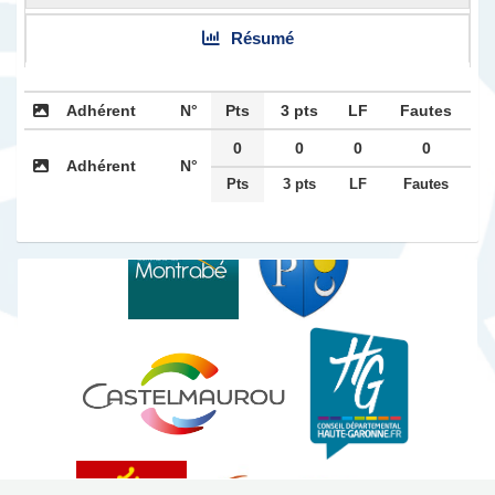
Résumé
Adhérent
N°
Pts
3 pts
LF
Fautes
0
0
0
0
Adhérent
N°
Nos partenaires institutionnels
Pts
3 pts
LF
Fautes