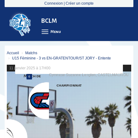
Panneau de gestion des cookies
Connexion
|
Créer un compte
BCLM
Menu
Accueil
Matchs
U15 Féminine - 3 vs EN-GRATENTOUR/ST JORY - Entente
11 janvier 2025 à 17H00
Gymnase Suzanne Lenglen, CASTELMAUROU
Match de
6
championnat