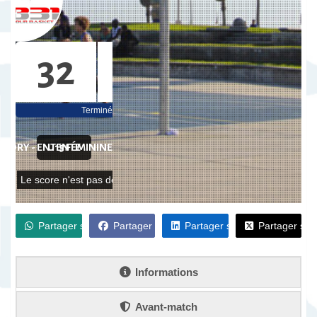
32
62
Terminé
 JORY - ENTENTE
U15 FÉMININE - 3
VS
Le score n'est pas détaillé
Partager sur WhatsApp
Partager sur Facebook
Partager sur LinkedIn
Partager sur
Informations
Avant-match